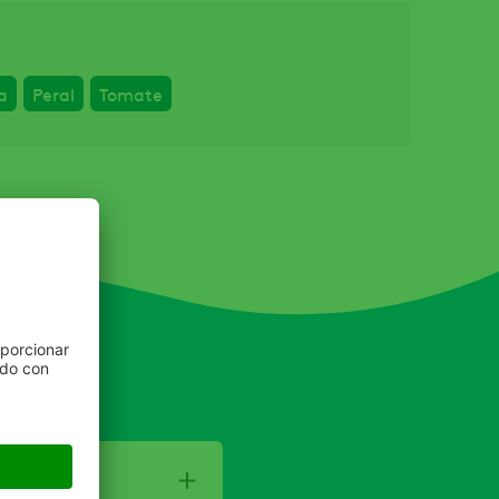
a
Peral
Tomate