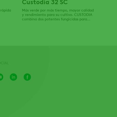
Custodia 32 SC
 rápida
Más verde por más tiempo, mayor calidad
y rendimiento para su cultivo. CUSTODIA
combina dos potentes fungicidas para
proporcionar protección preventiva y
curativa en una amplia gama de las
enfermedades foliares.
OCIAL
Youtube
LinkedIn
Facebook
Channel