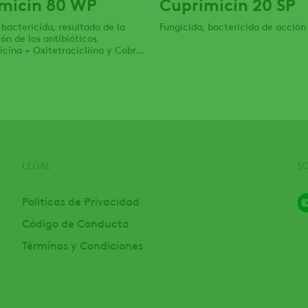
micin 80 WP
Cuprimicin 20 SP
 bactericida, resultado de la
Fungicida, bactericida de acción
n de los antibióticos
cina + Oxitetracicliina y Cobre.
do para el control de
des fungosas y bacterianas.
LEGAL
S
Politicas de Privacidad
Código de Conducta
Términos y Condiciones