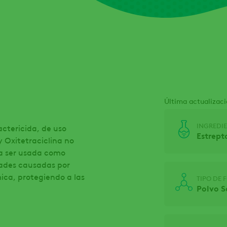
Última actualizaci
INGREDIE
actericida, de uso
Estrept
y Oxitetraciclina no
ra ser usada como
dades causadas por
ica, protegiendo a las
TIPO DE
Polvo S