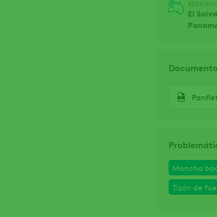
REGION/
El Salv
Panam
Documentos
Panfle
Problemáti
Mancha bac
Tizón de fu