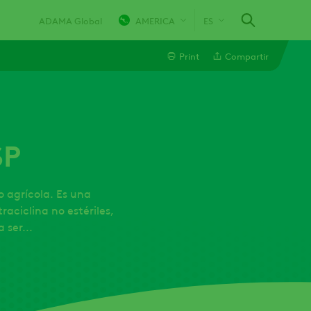
ADAMA Global
AMERICA
ES
Print
Compartir
Linkedin
SP
Email
Whatsapp
 agrícola. Es una
aciclina no estériles,
 ser...
Twitter
Facebook