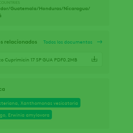
COUNTRIES
ador/
Guatemala/
Honduras/
Nicaragua/
á
 relacionados
Todos los documentos
to Cuprimicin 17 SP GUA PDF0.2MB
ca
teriana, Xanthomonas vesicatoria
ego, Erwinia amylovora