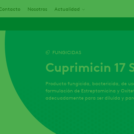
Contacto
Nosotros
Actualidad
FUNGICIDAS
Cuprimicin 17 
Producto fungicida, bactericida, de uso
formulación de Estreptomicina y Oxitetr
adecuadamente para ser diluida y para