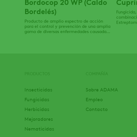
Bordocop 20 WP (Caldo
Cupri
Bordelés)
Fungicida,
combinació
Producto de amplio espectro de acción
Estreptomi
para el control y prevención de una amplia
Recomenda
gama de diversas enfermedades causadas
enfermeda
por hongos.
PRODUCTOS
COMPAÑÍA
Footer
Insecticidas
Sobre ADAMA
Fungicidas
Empleo
Herbicidas
Contacto
Mejoradores
Nematicidas