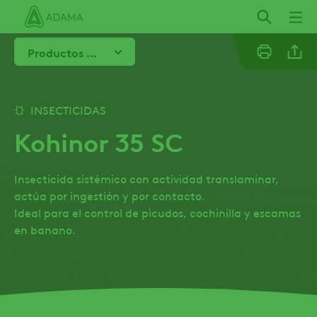
Pasar
al
contenido
Productos recomendados
principal
Linkedi
INSECTICIDAS
Kohinor 35 SC
Email
Insecticida sistémico con actividad translaminar,
Whatsa
actúa por ingestión y por contacto.
Ideal para el control de picudos, cochinilla y escamas
en banano.
Twitter
Facebo