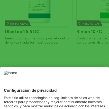
INSECTICIDAS
INSECTICIDAS
Ubertop 25.5 DC
Rimon 10 EC
Insecticida recomendado para el control
Control inteligente 
de larvas y adultos masticadores.
agricultores visionar
SOCIAL
Youtube
LinkedIn
Facebook
Channel