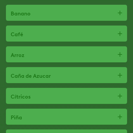
Banano
Café
Arroz
Caña de Azucar
Cítricos
Piña