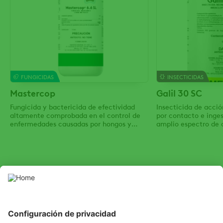
FUNGICIDAS
INSECTICIDAS
Mastercop
Galil 30 SC
Fungicida y bactericida de efectividad
Insecticida de acci
altamente comprobada en el control de
por contacto e inge
enfermedades causadas por hongos y
amplio espectro de 
bacterias
SOCIAL
Youtube
LinkedIn
Facebook