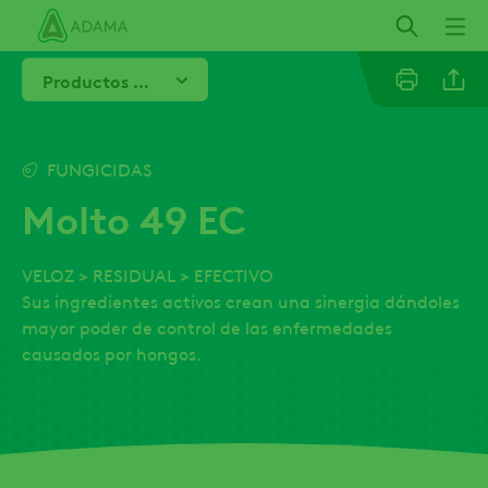
Pasar
al
contenido
Productos relacionados
principal
Linkedi
FUNGICIDAS
Molto 49 EC
Email
VELOZ > RESIDUAL > EFECTIVO
Whatsa
Sus ingredientes activos crean una sinergia dándoles
mayor poder de control de las enfermedades
causados por hongos.
Twitter
Facebo