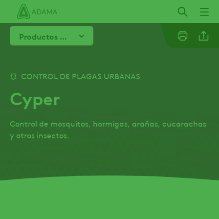
Pasar
al
contenido
Productos relacionados
principal
Linkedi
CONTROL DE PLAGAS URBANAS
Cyper
Email
Control de mosquitos, hormigas, arañas, cucarachas
Whatsa
y otros insectos.
Twitter
Facebo