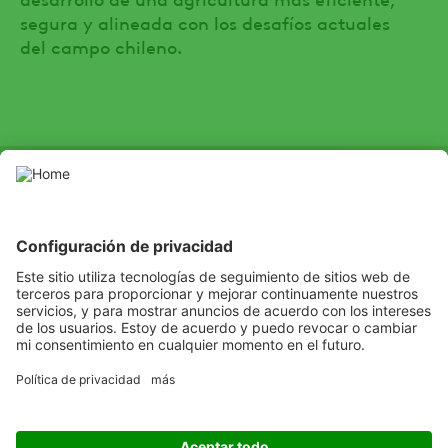
segura y alineada con los desafíos actuales
del campo chileno.
SOCIAL
Youtube
Instagram
LinkedIn
Facebook
Channel
Escuchamos
Aprendemos
Solucionamos
Copyright
© ADAMA