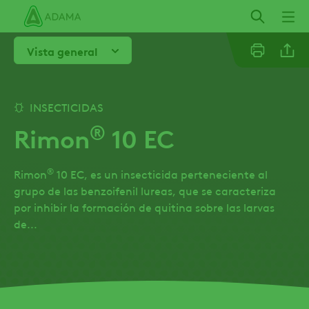
Pasar
al
contenido
Vista general
principal
Linkedi
INSECTICIDAS
®
Rimon
10 EC
Email
®
Rimon
10 EC, es un insecticida perteneciente al
Whatsa
grupo de las benzoifenil lureas, que se caracteriza
por inhibir la formación de quitina sobre las larvas
de...
Twitter
Facebo