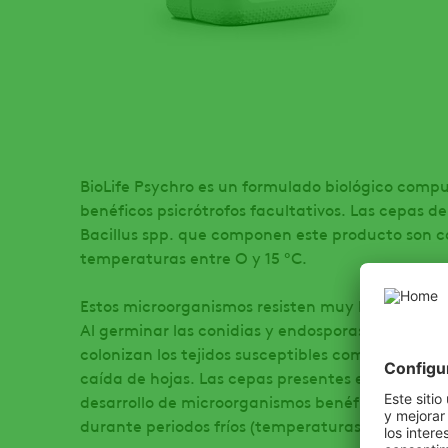
BioLife Psychro es un formulado biológico comp
benéficos psicrótrofos facultativos. Las cepas de
Bacillus spp. que componen este producto son c
temperaturas entre O y 15 ºC.
Estos microorganismos resisten muy bien las con
Al germinar las conidias y endosporas en contac
colonizan los tejidos susceptibles como estomas 
caída de hojas. Las cepas presentes en Biolife 
desarrollo de microorganismos benéficos en la pa
durante periodos fríos (temperaturas promedio in