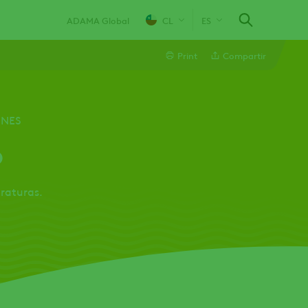
ADAMA Global
CL
ES
Print
Compartir
Linkedin
ONES
o
Email
Whatsapp
raturas.
Twitter
Facebook