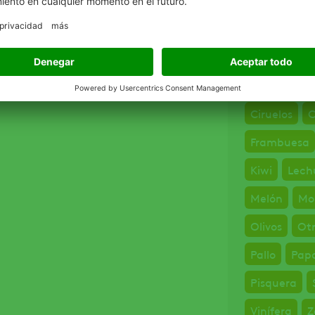
Cultivos
Almendros
Ciruelos
C
Frambuesa
Kiwi
Lech
Melón
Mo
Olivos
Otr
Pallo
Pap
Pisquera
Vinífera
Z