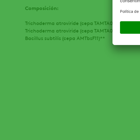
Composición:
Trichoderma atroviride (cepa TAMTA05)*
Trichoderma atroviride (cepa TAMTA06)*
Bacillus subtilis (cepa AMTbsF11)**