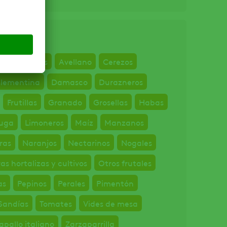
Arándanos
Avellano
Cerezos
lementina
Damasco
Durazneros
Frutillas
Granado
Grosellas
Habas
uga
Limoneros
Maíz
Manzanos
ras
Naranjos
Nectarinos
Nogales
as hortalizas y cultivos
Otros frutales
as
Pepinos
Perales
Pimentón
Sandías
Tomates
Vides de mesa
apallo italiano
Zarzaparrilla