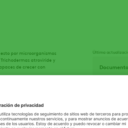
Última actualizaci
uesto por microorganismos
 Trichodermas atroviride y
Documentos
apaces de crecer con
BioLif
diciones extremas de frío.
to con la planta,
o heridas de la poda y la
BioLif
Psychro promueven el
rte aérea del cultivo
BioLif
feriores a 15ºC).