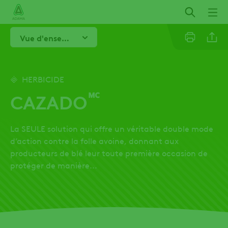
Aller
au
contenu
Vue d'ensemble
principal
Linkedi
HERBICIDE
🅪
CAZADO
Twitter
La SEULE solution qui offre un véritable double mode
Facebo
d’action contre la folle avoine, donnant aux
producteurs de blé leur toute première occasion de
protéger de manière...