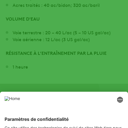
Acres traités : 40 ac/bidon; 320 ac/baril
VOLUME D'EAU
Voie terrestre : 20 – 40 L/ac (5 – 10 US gal/ac)
Voie aérienne : 12 L/ac (3 US gal/ac)
RÉSISTANCE À L’ENTRAÎNEMENT PAR LA PLUIE
1 heure
SOCIAL
Instagram
LinkedIn
X
Facebook