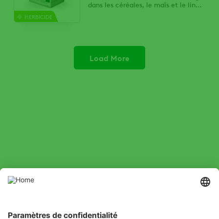
dans les céréales, le maïs et le lin
grâce à des options de mélange en
HERBICIDE
cuve faciles pour traiter les mauvaises
herbes d’un seul coup
Load More
SOCIAL