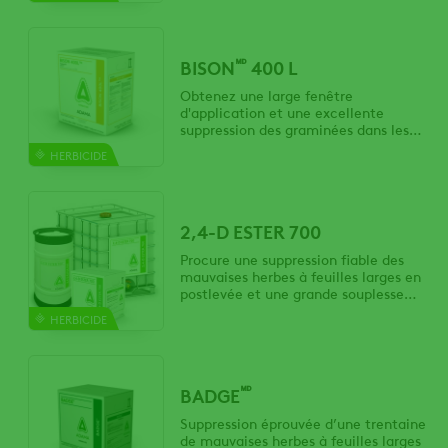
les parcelles de pâturage.
🅫
BISON
400 L
Obtenez une large fenêtre
d'application et une excellente
suppression des graminées dans les
céréales et les graminées fourragères
HERBICIDE
cultivé pour la semence.
2,4-D ESTER 700
Procure une suppression fiable des
mauvaises herbes à feuilles larges en
postlevée et une grande souplesse
pour les mélanges en réservoir pour le
HERBICIDE
soya, le blé, l'orge, le seigle et d'autres
cultures.
🅫
BADGE
Suppression éprouvée d’une trentaine
de mauvaises herbes à feuilles larges