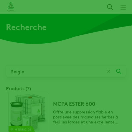
Aller
au
contenu
Recherche
principal
Produits (7)
MCPA ESTER 600
Offre une suppression fiable en
postlevée des mauvaises herbes à
feuilles larges et une excellente
flexibilité de mélanges en réservoir
HERBICIDE
pour le blé, l’orge, le seigle, l’avoine et