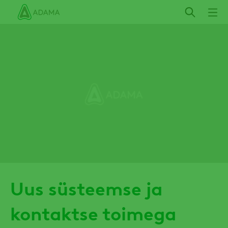
Liigu
edasi
põhisisu
juurde
Uus süsteemse ja
kontaktse toimega