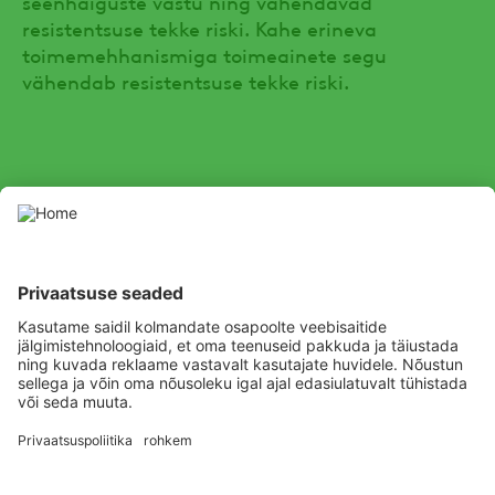
seenhaiguste vastu ning vähendavad
resistentsuse tekke riski. Kahe erineva
toimemehhanismiga toimeainete segu
vähendab resistentsuse tekke riski.
SOCIAL
Youtube
Facebook
Channel
Kasutage taimekaitsevahendeid ettevaatlikult. Enne kasutamist
lugege alati etiketti ja tooteinfot, pöörates erilist tähelepanu
täiendavatele juhistele, piktogrammidele ja ohulausetele, et
tagada toote ohutu kasutamine.