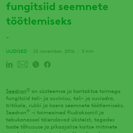
fungitsiid seemnete
töötlemiseks
-
UUDISED
25 november, 2016
3 min
®
Seedron
on süsteemse ja kontaktse toimega
fungitsiid tali- ja suvinisu, tali- ja suviodra,
tritikale, rukki ja kaera seemnete töötlemiseks.
®
Seedron
-i toimeained fludioksoniil ja
tebukonasool täiendavad üksteist, tagades
toote tõhususe ja pikaajalise kaitse mitmete