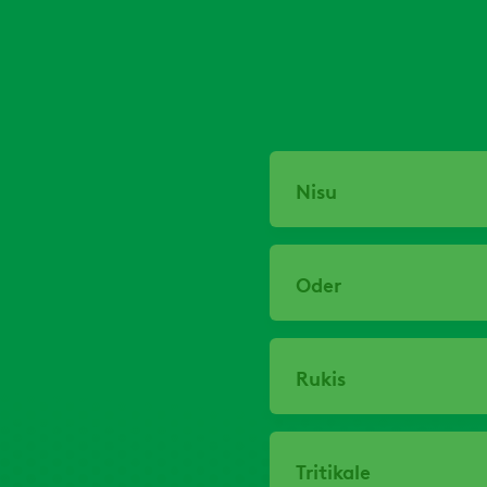
Nisu
Oder
Rukis
Tritikale