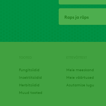
Raps ja rüps
TOOTED
ETTEVÕTTEST
Footer
Fungitsiidid
Meie meeskond
Insektitsiidid
Meie väärtused
Herbitsiidid
Asutamise lugu
Muud tooted