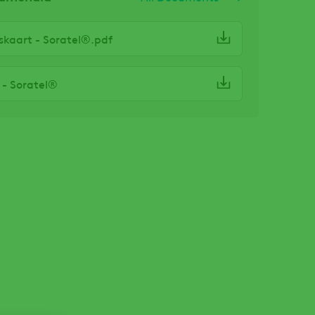
kaart - Soratel®.pdf
t - Soratel®