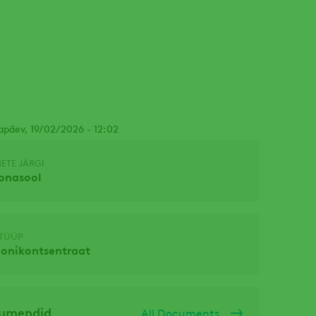
apäev, 19/02/2026 - 12:02
ETE JÄRGI
onasool
 TÜÜP
oonikontsentraat
kumendid
All Documents