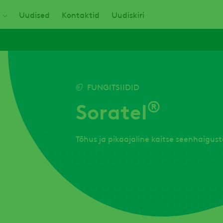
Uudised
Kontaktid
Uudiskiri
FUNGITSIIDID
®
Soratel
Tõhus ja pikaajaline kaitse seenhaigust