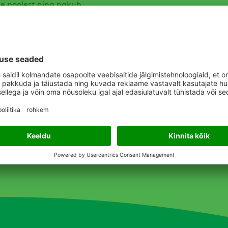
se poolest ning pakub
u valmis segule on toode
agab kõrgtasemel kaitse
kust.
des teiste turul olevate