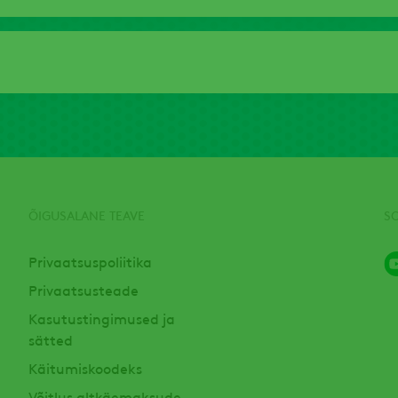
ÕIGUSALANE TEAVE
S
Privaatsuspoliitika
Privaatsusteade
Kasutustingimused ja
sätted
Käitumiskoodeks
Võitlus altkäemaksude