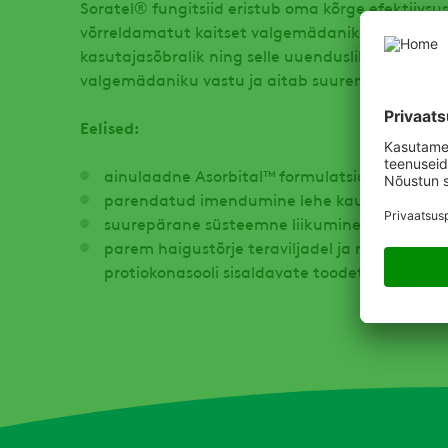
Soratel® fungitsiid eristub oma kõrge efektiivsu
võrreldamatut kaitset valgemädaniku vastu. Tän
kasutajasõbralik ning selle uuenduslik koostis t
valgemädaniku vastu ja aitab suurendada saagi
Eelised:
ainulaadne Asorbital™ formulatsioon;
parendatud imendumine lehe kaudu;
suurepärane süsteemne liikumine taimes;
parem haigustõrje teraviljadel ja rapsil võrrel
protiokonasooli sisaldavate toodetega.