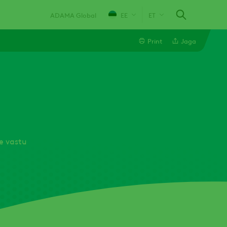
ADAMA Global
EE
ET
Print
Jaga
Linkedin
Email
Twitter
e vastu
Facebook