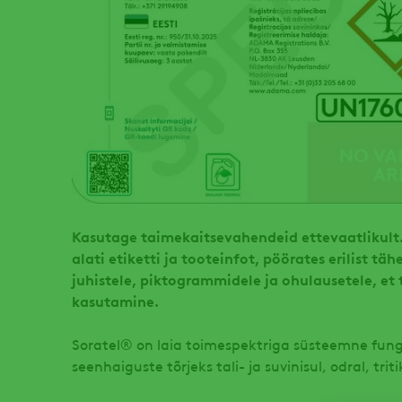
Kasutage taimekaitsevahendeid ettevaatlikult
alati etiketti ja tooteinfot, pöörates erilist t
juhistele, piktogrammidele ja ohulausetele, et
kasutamine.
Soratel® on laia toimespektriga süsteemne fung
seenhaiguste tõrjeks tali- ja suvinisul, odral, tritika