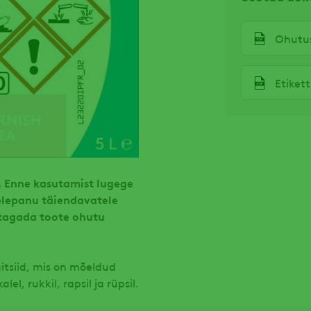
Ohutus
Etiket
. Enne kasutamist lugege
ähelepanu täiendavatele
 tagada toote ohutu
itsiid, mis on mõeldud
lel, rukkil, rapsil ja rüpsil.