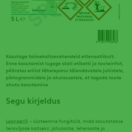
Kasutage taimekaitsevahendeid ettevaatlikult.
Enne kasutamist lugege alati etiketti ja tooteinfot,
pöörates erilist tähelepanu täiendavatele juhistele,
piktogrammidele ja ohulausetele, et tagada toote
ohutu kasutamine
Segu kirjeldus
Leander®
– süsteemne fungitsiid, mida kasutatakse
teraviljade kaitseks: jahukaste, leherooste ja