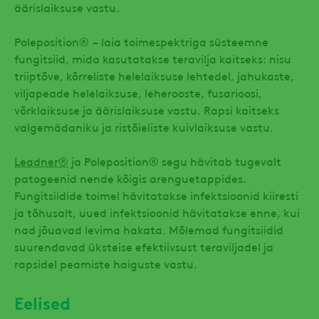
äärislaiksuse vastu.
Poleposition® – laia toimespektriga süsteemne
fungitsiid, mida kasutatakse teravilja kaitseks: nisu
triiptõve, kõrreliste helelaiksuse lehtedel, jahukaste,
viljapeade helelaiksuse, leherooste, fusarioosi,
võrklaiksuse ja äärislaiksuse vastu. Rapsi kaitseks
valgemädaniku ja ristõieliste kuivlaiksuse vastu.
Leadner®
ja Poleposition® segu hävitab tugevalt
patogeenid nende kõigis arenguetappides.
Fungitsiidide toimel hävitatakse infektsioonid kiiresti
ja tõhusalt, uued infektsioonid hävitatakse enne, kui
nad jõuavad levima hakata. Mõlemad fungitsiidid
suurendavad üksteise efektiivsust teraviljadel ja
rapsidel peamiste haiguste vastu.
Eelised