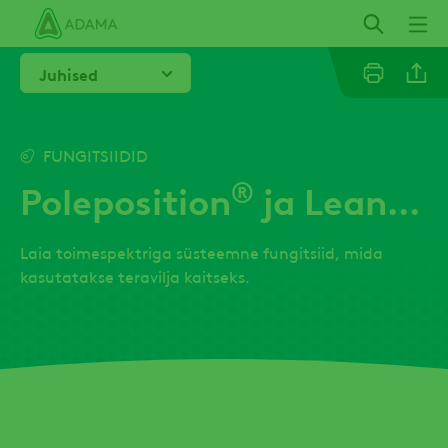
Liigu
edasi
põhisisu
Juhised
juurde
Linkedi
FUNGITSIIDID
®
Poleposition
ja Leander
Email
Laia toimespektriga süsteemne fungitsiid, mida
Twitter
kasutatakse teravilja kaitseks.
Facebo