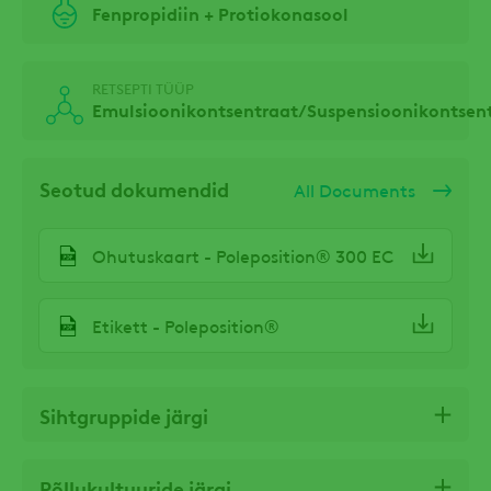
Fenpropidiin + Protiokonasool
RETSEPTI TÜÜP
Emulsioonikontsentraat/Suspensioonikontsen
Seotud dokumendid
All Documents
Ohutuskaart - Poleposition® 300 EC
Etikett - Poleposition®
Sihtgruppide järgi
Põllukultuuride järgi