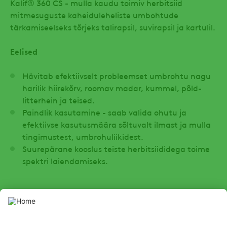
Kalif® 360 CS - mulla kaudu toimiv herbitsiid
mitmesuguste kaheiduleheliste umbohtude
tärkamiseelseks tõrjeks talirapsil, suvirapsil ja kartulil.
Eelised
Hävitab efektiivselt probleemset umbrohtu nagu
harilik hiirekõrv, roomav madar, kummel, põld-
litterhein ja teised.
Paindlik kasutamine - saab valida ohutu ja
efektiivse kasutusmäära sõltuvalt ilmast ja mulla
tingimustest, umbrohuliikidest.
Suurepärane kooslus teiste herbitsiididega toime
spektri laiendamiseks.
SOCIAL