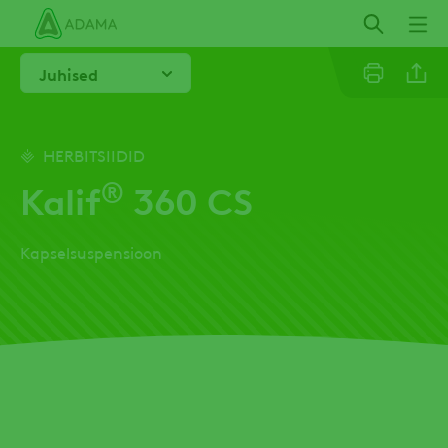
Liigu
edasi
põhisisu
Juhised
juurde
Linkedi
HERBITSIIDID
®
Kalif
360 CS
Email
Kapselsuspensioon
Twitter
Facebo