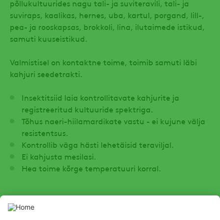
põllukultuurides nagu tali- ja suviteravili, tali- ja
suviraps, kaalikas, hernes, uba, kartul, porgand, lill-,
pea- ja rooskapsas, brokkoli, lina, ilutaimede istikud,
samuti kuuseistikud.
Valmistisel on kontaktne toime, toimib samuti läbi
kahjuri seedetrakti.
Insektitsiid laia kontrollitavate kahjurite ja
registreeritud kultuuride spektriga.
Tõhus naeri-hiilamardikate vastu - ei kujune välja
resistentsus.
Kontrollib väga hästi lehetäisid teraviljal.
Ei kahjusta mesilasi.
Hea toime kõrge temperatuuri korral.