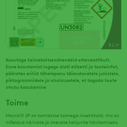
Kasutage taimekaitsevahendeid ettevaatlikult.
Enne kasutamist lugege alati etiketti ja tooteinfot,
pöörates erilist tähelepanu täiendavatele juhistele,
piktogrammidele ja ohulausetele, et tagada toote
ohutu kasutamine
Toime
Mavrik® 2F on kontaktse toimega insektitsiid, mis on
mõeldud närivate ja imevate kahjurite hävitamiseks