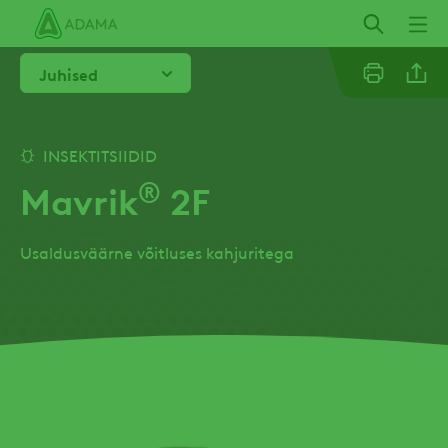
Liigu
edasi
põhisisu
Juhised
juurde
Linkedi
INSEKTITSIIDID
®
Mavrik
2F
Email
Usaldusväärne võitluses kahjuritega
Twitter
Facebo