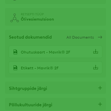
RETSEPTI TÜÜP
Õlivesiemulsioon
Seotud dokumendid
All Documents
Ohutuskaart - Mavrik® 2F
Etikett - Mavrik® 2F
Sihtgruppide järgi
Põllukultuuride järgi