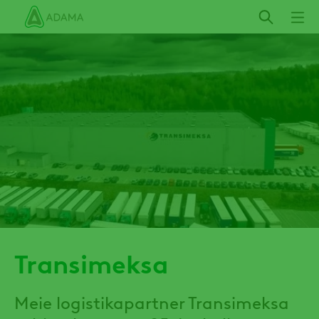
Liigu
edasi
põhisisu
juurde
Transimeksa
Meie logistikapartner Transimeksa