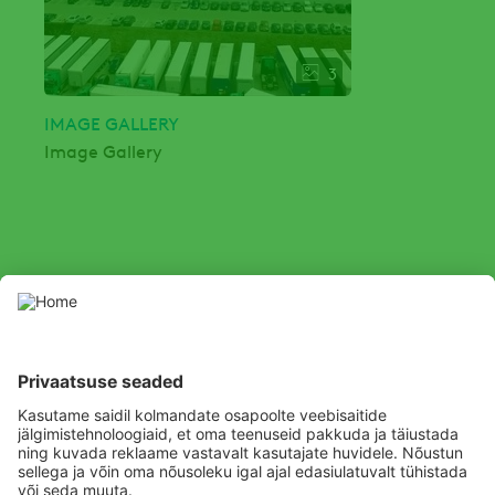
3
IMAGE GALLERY
Image Gallery
SOCIAL
Youtube
Facebook
Channel
Kasutage taimekaitsevahendeid ettevaatlikult. Enne kasutamist
lugege alati etiketti ja tooteinfot, pöörates erilist tähelepanu