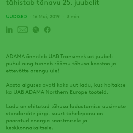
tähistab tänavu 25. juubelit
UUDISED
16 Mai, 2019
3 min
ADAMA õnnitleb UAB Transimeksat juubeli
puhul ning tunneb rõõmu tõhusa koostöö ja
ettevõtte arengu üle!
Aasta alguses avati kaks uut ladu, kus hoitakse
ka UAB ADAMA Northern Europe tooteid.
Ladu on ehitatud tõhusa ladustamise uusimate
standardite järgi, suurt tähelepanu on
pööratud energia säästmisele ja
keskkonnakaitsele.