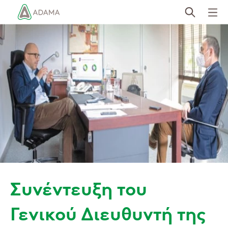
Παράκαμψη
προς
το
κυρίως
περιεχόμενο
Συνέντευξη του
Γενικού Διευθυντή της