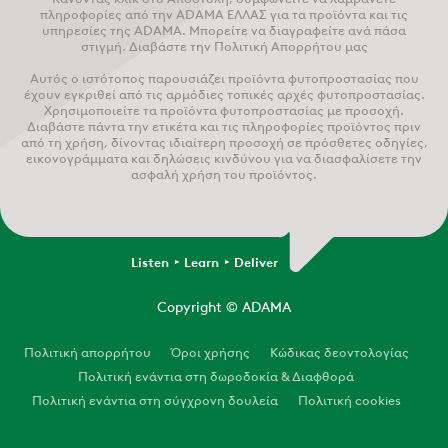
πληροφορίες από την ADAMA ΕΛΛΑΣ για τα προϊόντα και τις
υπηρεσίες της ADAMA. Μπορείτε να διαγραφείτε ανά πάσα
στιγμή. Διαβάστε την Πολιτική Απορρήτου μας
Αυτός ο ιστότοπος παρουσιάζει προϊόντα φυτοπροστασίας που
έχουν εγκριθεί από τις αρμόδιες τοπικές αρχές φυτοπροστασίας.
Χρησιμοποιείτε τα προϊόντα φυτοπροστασίας με προσοχή.
Διαβάστε πάντα την ετικέτα και τις πληροφορίες προϊόντος πριν
από τη χρήση, δίνοντας ιδιαίτερη προσοχή σε πρόσθετες οδηγίες,
εικονογράμματα και δηλώσεις κινδύνου για να διασφαλίσετε την
ασφαλή χρήση του προϊόντος.
Listen
Learn
Deliver
Copyright
© ADAMA
Legal
Πολιτική απορρήτου
Όροι χρήσης
Κώδικας δεοντολογίας
Πολιτική ενάντια στη δωροδοκία & Διαφθορά
Πολιτική ενάντια στη σύγχρονη δουλεία
Πολιτική cookies