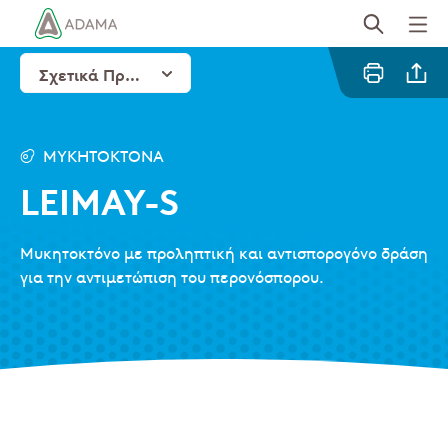
Παράκαμψη
προς
το
Σχετικά Προϊόντα
κυρίως
περιεχόμενο
Email
ΜΥΚΗΤΟΚΤΌΝΑ
LEIMAY-S
Μυκητοκτόνο με προληπτική και αντισπορογόνο δράση
για την αντιμετώπιση του περονόσπορου.