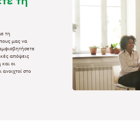
με τη
πους μας να
 αμφισβητήσετε
ικές απόψεις
 και οι
 ανοιχτοί στο