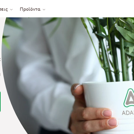
σεις
Προϊόντα
ς
ή