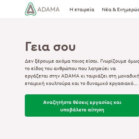
Παράκαμψη
Main navigation
Η εταιρεία
Νέα & Ενημερώ
προς
το
κυρίως
περιεχόμενο
Γεια σου
Δεν ξέρουμε ακόμα ποιος είσαι. Γνωρίζουμε όμω
το είδος του ανθρώπου που λατρεύει να
εργάζεται στην ADAMA κι ταιριάζει στη μοναδικ
εταιρική κουλτούρα και το δυναμικό εργασιακό
μας περιβάλλον. Μάθετε αν είστε εσείς.
Αναζητήστε θέσεις εργασίας και
υποβάλετε αίτηση