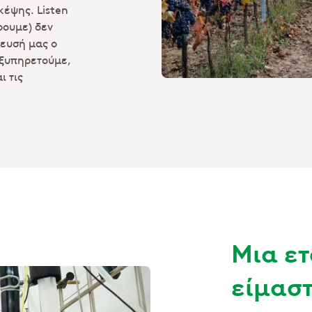
κέψης. Listen
ρουμε) δεν
μευσή μας ο
εξυπηρετούμε,
ι τις
Μια ετ
είμασ