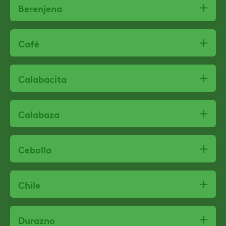
Berenjena
Café
Calabacita
Calabaza
Cebolla
Chile
Durazno