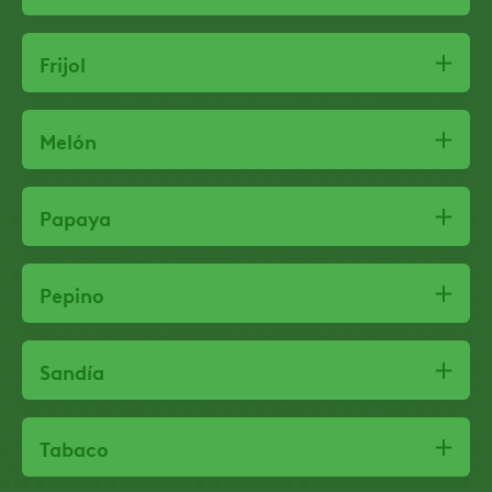
Frijol
Melón
Papaya
Pepino
Sandía
Tabaco