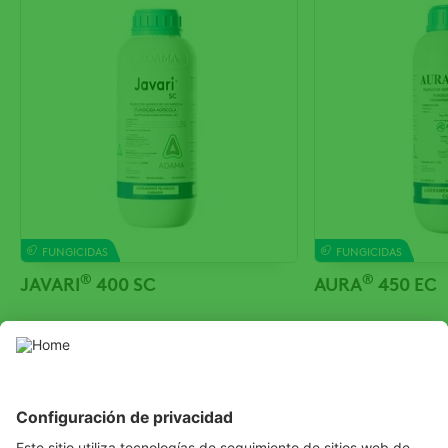
FUNGICIDAS
FUNGICIDAS
®
®
JAVARI
400 SC
AURA
450 EC