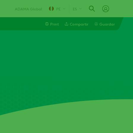
ADAMA Global
PE
ES
Print
Compartir
Guardar
Line
Linkedin
Email
Whatsapp
Twitter