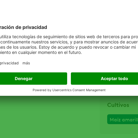
HS-MA
Problemáti
Chupadera f
Mancha negr
Tizon tempra
Cultivos
Maíz amaril