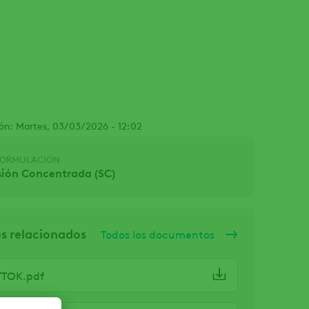
Facebook
ión: Martes, 03/03/2026 - 12:02
 FORMULACIÓN
ión Concentrada (SC)
 relacionados
Todos los documentos
TTOK.pdf