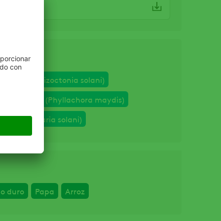
TTOK.pdf
ca
ungosa (Rhizoctonia solani)
a del maíz (Phyllachora maydis)
no (Alternaria solani)
lo duro
Papa
Arroz