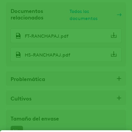
Documentos
Todos los
relacionados
documentos
FT-RANCHAPAJ.pdf
HS-RANCHAPAJ.pdf
Problemática
Cultivos
Tamaño del envase
1Kg