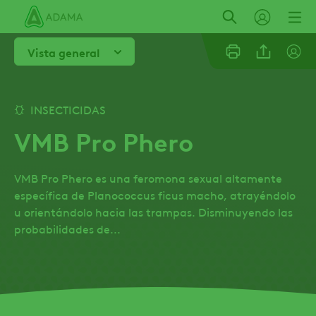
Pasar
al
contenido
Vista general
principal
Line
INSECTICIDAS
VMB Pro Phero
Linkedi
VMB Pro Phero es una feromona sexual altamente
Email
específica de Planococcus ficus macho, atrayéndolo
u orientándolo hacia las trampas. Disminuyendo las
probabilidades de...
Whatsa
Twitter
Facebo