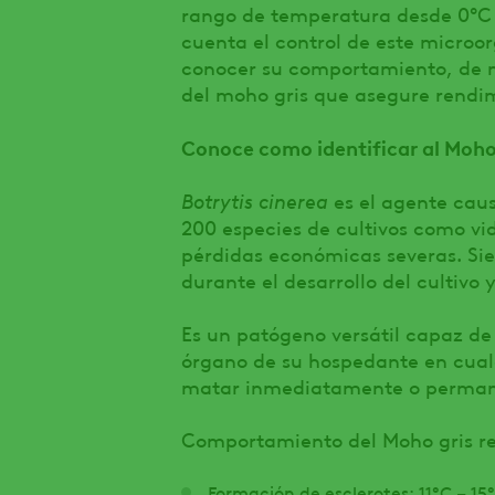
rango de temperatura desde 0°C h
cuenta el control de este microo
conocer su comportamiento, de 
del moho gris que asegure rendim
Conoce como identificar al Moho
Botrytis cinerea
es el agente cau
200 especies de cultivos como vi
pérdidas económicas severas. Si
durante el desarrollo del cultivo
Es un patógeno versátil capaz de
órgano de su hospedante en cualq
matar inmediatamente o permanec
Comportamiento del Moho gris re
Formación de esclerotes: 11°C – 15