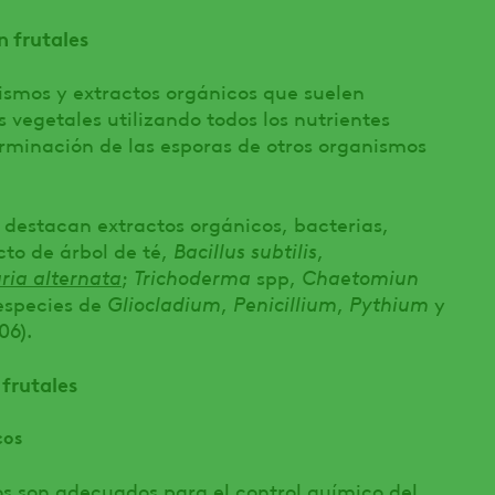
n frutales
ismos y extractos orgánicos que suelen
os vegetales utilizando todos los nutrientes
germinación de las esporas de otros organismos
 destacan extractos orgánicos, bacterias,
to de árbol de té,
Bacillus subtilis
,
ria alternata
;
Trichoderma
spp,
Chaetomiun
especies de
Gliocladium
,
Penicillium
,
Pythium
y
06).
 frutales
cos
os son adecuados para el control químico del