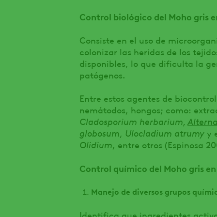
Control biológico del Moho gris e
Consiste en el uso de microorgan
colonizar las heridas de los tejid
disponibles, lo que dificulta la 
patógenos.
Entre estos agentes de biocontrol
nemátodos, hongos; como: extrac
Cladosporium herbarium,
Alterna
globosum
,
Ulocladium atrumy
y 
Olidium
, entre otros (Espinosa 20
Control químico del Moho gris en
Manejo de diversos grupos quími
Identifica que ingredientes activ