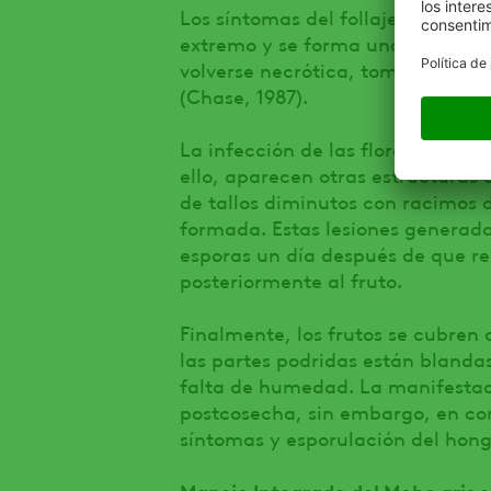
Los síntomas del follaje aparecen
extremo y se forma una lesión 
volverse necrótica, tomando con 
(Chase, 1987).
La infección de las flores avanza
ello, aparecen otras estructuras 
de tallos diminutos con racimos 
formada. Estas lesiones generad
esporas un día después de que r
posteriormente al fruto.
Finalmente, los frutos se cubren d
las partes podridas están blanda
falta de humedad. La manifestac
postcosecha, sin embargo, en co
síntomas y esporulación del hong
Manejo Integrado del Moho gris e