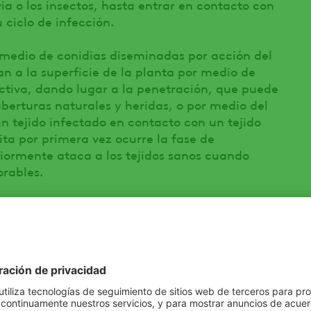
uvia o los insectos, hasta entrar en contacto con
u ciclo de infección.
 medio de conidias diseminadas por acción del
an a la superficie de la planta por medio de
ectiva, dando lugar a la penetración, que puede
erturas naturales y heridas, o por medio del
un tejido infectado en contacto con un tejido
ta por primera vez ocurre la fase de
riormente ataca a los tejidos sanos cuando
rables.
s del Moho gris para identificarlos en campo?
ntan los cultivos infectados con
Botrytis cinerea
tos en los tejidos tanto de la hoja, así como
a podredumbre de la corona cancros del tallo y