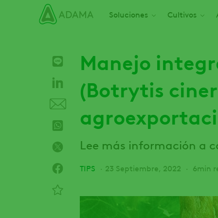
Pasar
Main navigation
Soluciones
Cultivos
al
contenido
principal
Manejo integr
(Botrytis cine
agroexportac
Lee más información a c
TIPS
23 Septiembre, 2022
6min r