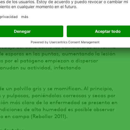
 primero debajo de las hojas, cerca del
húmeda que se va alargando rápidamente hasta
el tiempo un color marrón oscuro a negro
 rápidamente hacia los pedicelos. Posterior a
debajo del cáliz como los conidióforos en forma
de esporas en las puntas, aumentando la lesión
as por el patógeno empiezan a dispersar
eanudan su actividad, infectando
e un polvillo gris y se momifican. Al principio,
s y pulposas, poniéndolas correosas y secas por
ión más clara de la enfermedad se presenta en
ndiciones de alta humedad es posible observar
o en campo (Rebollar 2011).
n frutales