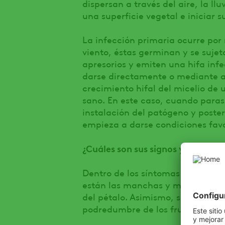
dispersan a través del aire, la ll
una superficie vegetal e iniciar s
La infección primaria ocurre por
viento, éstas germinan y se sujet
apresorios y emiten una hifa inf
darse directamente o mediante ab
crecimiento hifal del micelio de 
sano. En este caso, cuando parasi
instalación del patógeno y poste
empieza a darse condiciones favo
¿Cuáles son sus signos y síntoma
Dentro de los síntomas que prese
están las manchas y marchitamien
del pétalo. Asimismo, se present
podredumbre de los frutos.