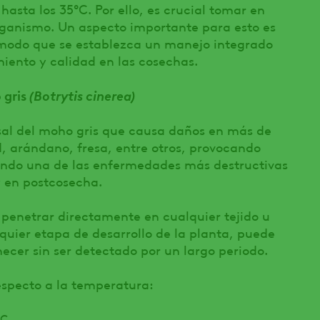
asta los 35°C. Por ello, es crucial tomar en
rganismo. Un aspecto importante para esto es
modo que se establezca un manejo integrado
iento y calidad en las cosechas.
(Botrytis cinerea)
 gris
sal del moho gris que causa daños en más de
d, arándano, fresa, entre otros, provocando
endo una de las enfermedades más destructivas
 y en postcosecha.
 penetrar directamente en cualquier tejido u
uier etapa de desarrollo de la planta, puede
er sin ser detectado por un largo periodo.
specto a la temperatura:
°C.