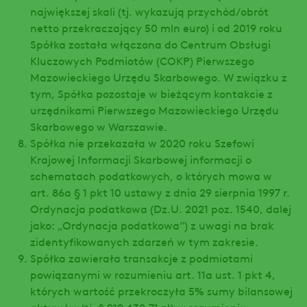
największej skali (tj. wykazują przychód/obrót
netto przekraczający 50 mln euro) i od 2019 roku
Spółka została włączona do Centrum Obsługi
Kluczowych Podmiotów (COKP) Pierwszego
Mazowieckiego Urzędu Skarbowego. W związku z
tym, Spółka pozostaje w bieżącym kontakcie z
urzędnikami Pierwszego Mazowieckiego Urzędu
Skarbowego w Warszawie.
Spółka nie przekazała w 2020 roku Szefowi
Krajowej Informacji Skarbowej informacji o
schematach podatkowych, o których mowa w
art. 86a § 1 pkt 10 ustawy z dnia 29 sierpnia 1997 r.
Ordynacja podatkowa (Dz.U. 2021 poz. 1540, dalej
jako: „Ordynacja podatkowa”) z uwagi na brak
zidentyfikowanych zdarzeń w tym zakresie.
Spółka zawierała transakcje z podmiotami
powiązanymi w rozumieniu art. 11a ust. 1 pkt 4,
których wartość przekroczyła 5% sumy bilansowej
aktywów (tj. 8 919 432,71 zł) w rozumieniu