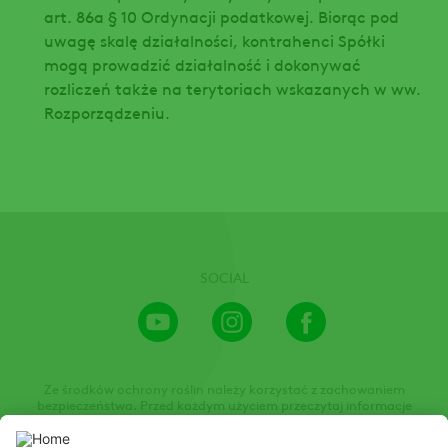
art. 86a § 10 Ordynacji podatkowej. Biorąc pod
uwagę skalę działalności, kontrahenci Spółki
mogą prowadzić działalność i dokonywać
rozliczeń także na terytoriach wskazanych w ww.
Rozporządzeniu.
SOCIAL
Youtube
Instagram
Facebook
Channel
Ze środków ochrony roślin należy korzystać z zachowaniem
bezpieczeństwa. Przed każdym użyciem przeczytaj informacje
zamieszczone w etykiecie i informacje dotyczące produktu. Zwróć
uwagę na zwroty wskazujące rodzaj zagrożenia oraz przestrzegaj