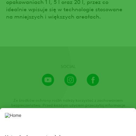
opakowaniach 1 l, 5 l oraz 20 l, przez co
idealnie wpisuje się w technologie stosowane
na mniejszych i większych areałach.
SOCIAL
Youtube
Instagram
Facebook
Channel
Ze środków ochrony roślin należy korzystać z zachowaniem
bezpieczeństwa. Przed każdym użyciem przeczytaj informacje
zamieszczone w etykiecie i informacje dotyczące produktu. Zwróć
uwagę na zwroty wskazujące rodzaj zagrożenia oraz przestrzegaj
środków bezpieczeństwa zamieszczonych w etykiecie.
Niniejsza strona internetowa prezentuje środki ochrony roślin
dopuszczone do obrotu przez właściwe lokalne organy