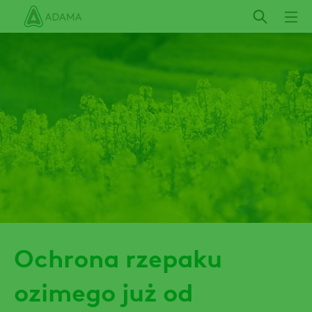
Przejdź
do
treści
Ochrona rzepaku
ozimego już od