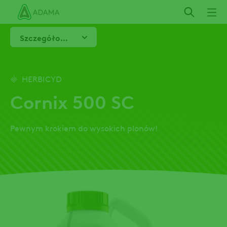
Przejdź
do
treści
Szczegółowe informacje
HERBICYD
Cornix 500 SC
Pewnym krokiem do wysokich plonów!