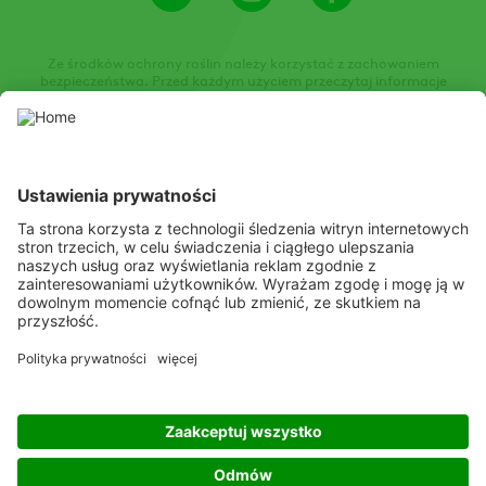
Channel
Ze środków ochrony roślin należy korzystać z zachowaniem
bezpieczeństwa. Przed każdym użyciem przeczytaj informacje
zamieszczone w etykiecie i informacje dotyczące produktu. Zwróć
uwagę na zwroty wskazujące rodzaj zagrożenia oraz przestrzegaj
środków bezpieczeństwa zamieszczonych w etykiecie.
Niniejsza strona internetowa prezentuje środki ochrony roślin
dopuszczone do obrotu przez właściwe lokalne organy
administracji państwowej. Środki ochrony roślin należy stosować z
zachowaniem szczególnej ostrożności. Przed użyciem zawsze
należy zapoznać się z etykietą i informacjami o produkcie,
zwracając szczególną uwagę na dodatkowe instrukcje, piktogramy
oraz zwroty wskazujące rodzaj zagrożenia, aby zapewnić
bezpieczne stosowanie produktu.
Słuchamy
Rozumiemy
Spełniamy oczekiwania
Copyright
© ADAMA
Legal
Polityka prywatności