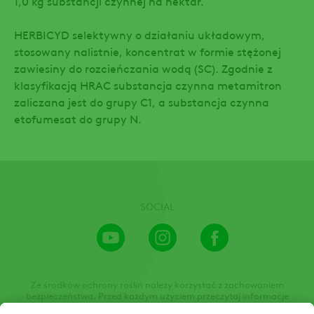
1,0 kg substancji czynnej na hektar.
HERBICYD selektywny o działaniu układowym,
stosowany nalistnie, koncentrat w formie stężonej
zawiesiny do rozcieńczania wodą (SC). Zgodnie z
klasyfikacją HRAC substancja czynna metamitron
zaliczana jest do grupy C1, a substancja czynna
etofumesat do grupy N.
SOCIAL
Youtube
Instagram
Facebook
Channel
Ze środków ochrony roślin należy korzystać z zachowaniem
bezpieczeństwa. Przed każdym użyciem przeczytaj informacje
zamieszczone w etykiecie i informacje dotyczące produktu. Zwróć