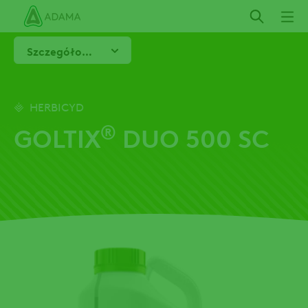
Przejdź
do
treści
Szczegółowe informacje
HERBICYD
®
GOLTIX
DUO 500 SC