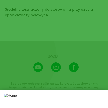
Środek przeznaczony do stosowania przy użyciu
opryskiwaczy polowych.
SOCIAL
Youtube
Instagram
Facebook
Channel
Ze środków ochrony roślin należy korzystać z zachowaniem
bezpieczeństwa. Przed każdym użyciem przeczytaj informacje
zamieszczone w etykiecie i informacje dotyczące produktu. Zwróć
uwagę na zwroty wskazujące rodzaj zagrożenia oraz przestrzegaj
środków bezpieczeństwa zamieszczonych w etykiecie.
Niniejsza strona internetowa prezentuje środki ochrony roślin