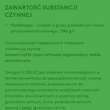
ZAWARTOŚĆ SUBSTANCJI
CZYNNEJ
Fluroksypyr
- związek z grupy pochodnych kwasu
pirydynokarboksylowego -
250 g/l
Inna substancja niebezpieczna niebędąca
substancją czynną:
solwent nafta (ropa naftowa) węglowodory lekkie
aromatyczne.
Tomigan S 250 EC jest środkiem chwastobójczym w
formie koncentratu do sporządzania emulsji wodnej,
stosowanym nalistnie, przeznaczonym do
powschodowego zwalczania uciążliwych rocznych
chwastów dwuliściennych w pszenicy ozimej,
jęczmieniu ozimym, życie, pszenżycie ozimym,
pszenicy jarej i jęczmieniu jarym.