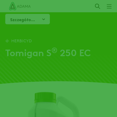
Przejdź
do
treści
Szczegółowe informacje
HERBICYD
®
Tomigan S
250 EC