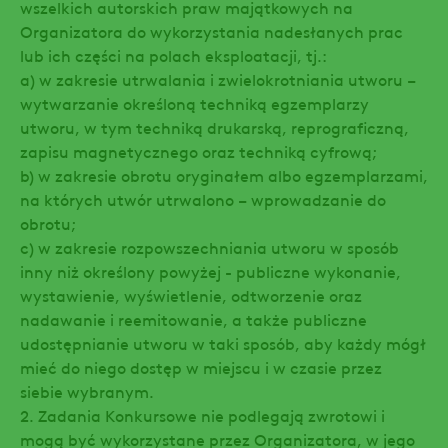
wszelkich autorskich praw majątkowych na
Organizatora do wykorzystania nadesłanych prac
lub ich części na polach eksploatacji, tj.:
a) w zakresie utrwalania i zwielokrotniania utworu –
wytwarzanie określoną techniką egzemplarzy
utworu, w tym techniką drukarską, reprograficzną,
zapisu magnetycznego oraz techniką cyfrową;
b) w zakresie obrotu oryginałem albo egzemplarzami,
na których utwór utrwalono – wprowadzanie do
obrotu;
c) w zakresie rozpowszechniania utworu w sposób
inny niż określony powyżej - publiczne wykonanie,
wystawienie, wyświetlenie, odtworzenie oraz
nadawanie i reemitowanie, a także publiczne
udostępnianie utworu w taki sposób, aby każdy mógł
mieć do niego dostęp w miejscu i w czasie przez
siebie wybranym.
2. Zadania Konkursowe nie podlegają zwrotowi i
mogą być wykorzystane przez Organizatora, w jego