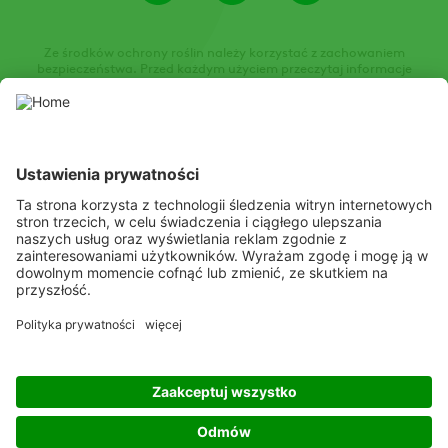
Ze środków ochrony roślin należy korzystać z zachowaniem
bezpieczeństwa. Przed każdym użyciem przeczytaj informacje
zamieszczone w etykiecie i informacje dotyczące produktu. Zwróć
uwagę na zwroty wskazujące rodzaj zagrożenia oraz przestrzegaj
środków bezpieczeństwa zamieszczonych w etykiecie.
Niniejsza strona internetowa prezentuje środki ochrony roślin
dopuszczone do obrotu przez właściwe lokalne organy
administracji państwowej. Środki ochrony roślin należy stosować z
zachowaniem szczególnej ostrożności. Przed użyciem zawsze
należy zapoznać się z etykietą i informacjami o produkcie,
zwracając szczególną uwagę na dodatkowe instrukcje, piktogramy
oraz zwroty wskazujące rodzaj zagrożenia, aby zapewnić
bezpieczne stosowanie produktu.
Słuchamy
Rozumiemy
Spełniamy oczekiwania
Copyright
© ADAMA
Legal
Polityka prywatności