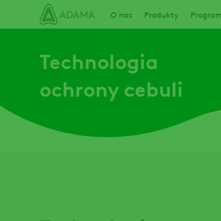
Przejdź
Main navigation
O nas
Produkty
Program
do
treści
Technologia
ochrony cebuli