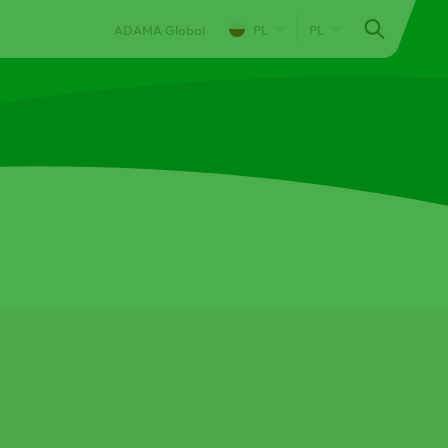
ADAMA Global
PL
PL