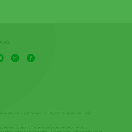
OCIAL
Youtube
Instagram
Facebook
Channel
 w etykiecie i informacje dotyczące produktu. Zwróć
stwowej. Środki ochrony roślin należy stosować z
zczególną uwagę na dodatkowe instrukcje, piktogramy oraz