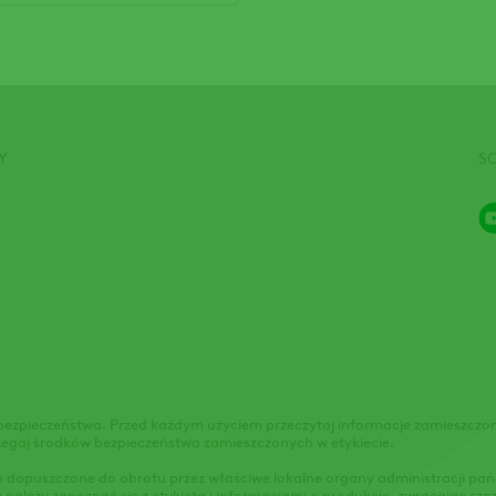
Y
S
bezpieczeństwa. Przed każdym użyciem przeczytaj informacje zamieszczone
zegaj środków bezpieczeństwa zamieszczonych w etykiecie.
in dopuszczone do obrotu przez właściwe lokalne organy administracji pań
należy zapoznać się z etykietą i informacjami o produkcie, zwracając s