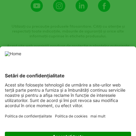
Youtube
Instagram
LinkedIn
Facebook
Channel
Utilizați cu precauție produsele fitosanitare. Citiți cu atenție și
respectați toate indicațiile, măsurile de siguranță și orice alte
informații cuprinse în eticheta produsului.
Acest site web prezintă produse de protecție a plantelor autorizate
de autoritățile locale de protecție a plantelor. Utilizați produsele de
protecție a plantelor cu precauție. Citiți întotdeauna eticheta și
informațiile despre produs înainte de utilizare, acordând o atenție
deosebită instrucțiunilor suplimentare, pictogramelor și
declarațiilor de pericol pentru a asigura utilizarea în siguranță a
produsului.
Listen
Learn
Deliver
Copyright
© ADAMA
Legal
Politica de confidențialitate
Politica de cookies
Termeni și condiții