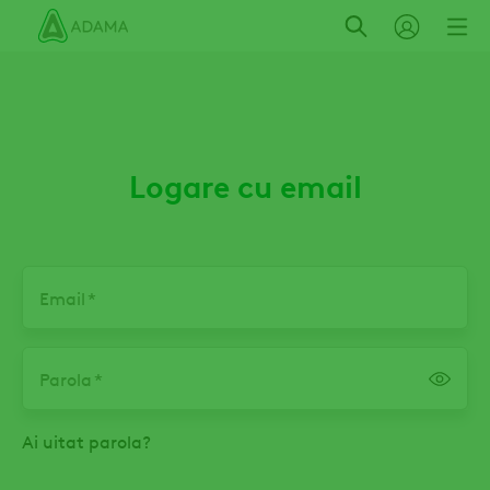
Mergi
la
conţinutul
principal
Logare cu email
Email
Parola
Ai uitat parola?