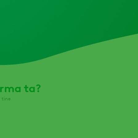
erma ta?
 tine