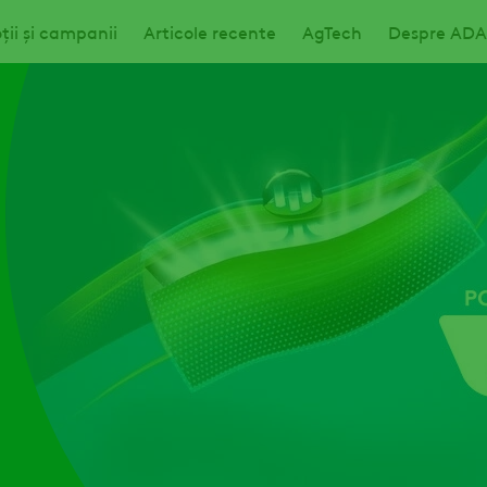
ii și campanii
Articole recente
AgTech
Despre AD