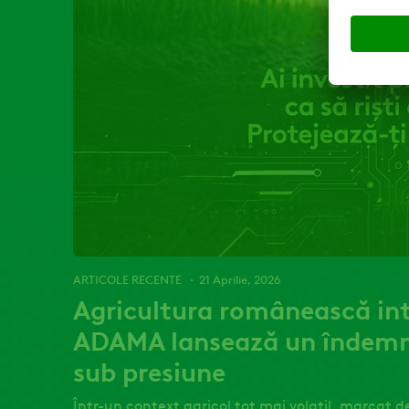
ARTICOLE RECENTE
21 Aprilie, 2026
Agricultura românească int
ADAMA lansează un îndemn p
sub presiune
Într-un context agricol tot mai volatil, marcat de