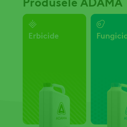
Produsele ADAMA
Erbicide
Fungici