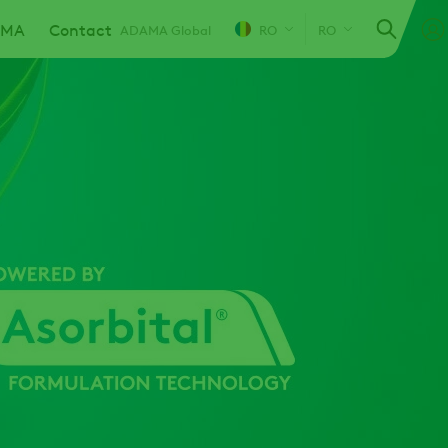
AMA
Contact
ADAMA Global
RO
RO