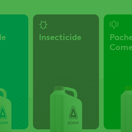
de
Insecticide
Pach
Come