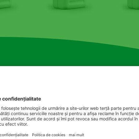
PR
C
P