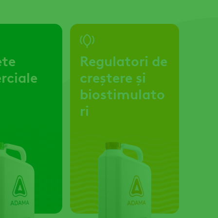
ete
Regulatori de
rciale
creștere și
biostimulato
ri