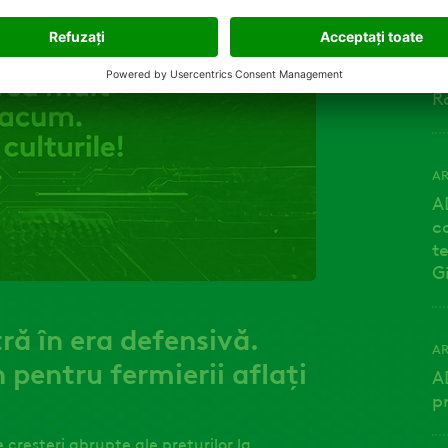
AR
Î
G
R
AR
A
c
t
G
ră în era defensivă.
AR
entru fermierii aflați
A
p
 creșteri abrupte ale prețurilor la