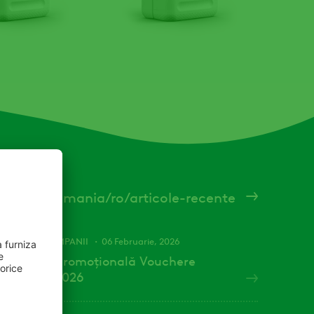
/romania/ro/articole-recente
OMOTII SI CAMPANII
06 Februarie, 2026
ampania promoțională Vouchere
rimăvară 2026