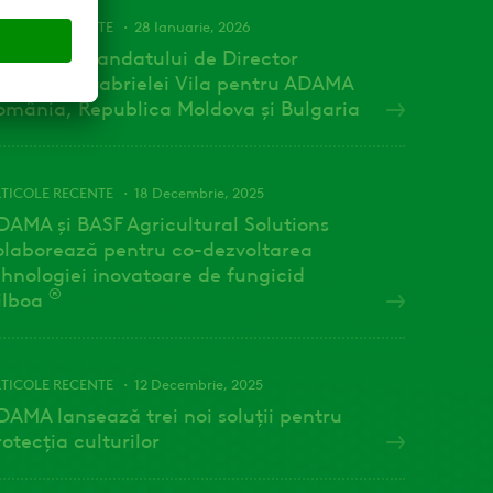
TICOLE RECENTE
28 Ianuarie, 2026
ncetarea mandatului de Director
eneral al Gabrielei Vila pentru ADAMA
omânia, Republica Moldova și Bulgaria
TICOLE RECENTE
18 Decembrie, 2025
DAMA și BASF Agricultural Solutions
olaborează pentru co-dezvoltarea
ehnologiei inovatoare de fungicid
®
ilboa
TICOLE RECENTE
12 Decembrie, 2025
DAMA lansează trei noi soluții pentru
rotecția culturilor