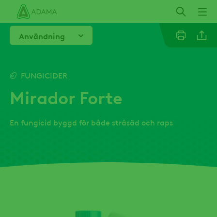
Hoppa
till
huvudinnehåll
Användning
Linkedi
FUNGICIDER
Mirador Forte
Email
En fungicid byggd för både stråsäd och raps
Twitter
Facebo