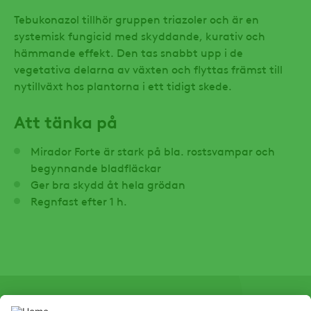
Tebukonazol tillhör gruppen triazoler och är en
systemisk fungicid med skyddande, kurativ och
hämmande effekt. Den tas snabbt upp i de
vegetativa delarna av växten och flyttas främst till
nytillväxt hos plantorna i ett tidigt skede.
Att tänka på
Mirador Forte är stark på bla. rostsvampar och
begynnande bladfläckar
Ger bra skydd åt hela grödan
Regnfast efter 1 h.