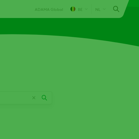
ADAMA Global
BE
NL