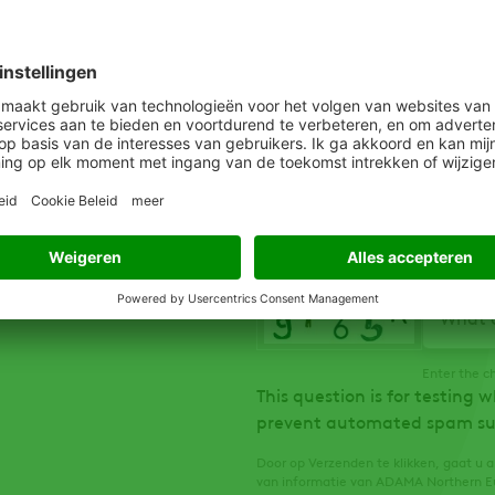
Email
What c
Enter the c
This question is for testing 
prevent automated spam su
Door op Verzenden te klikken, gaat u
van informatie van ADAMA Northern E