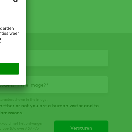
ode is in the image?
haracters shown in the image.
whether or not you are a human visitor and to
bmissions.
 akkoord met het ontvangen
urope B.V. over ADAMA-