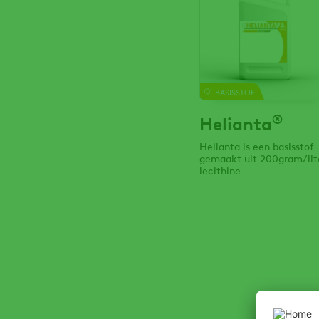
BASISSTOF
®
Helianta
Helianta is een basisstof
gemaakt uit 200gram/lit
lecithine