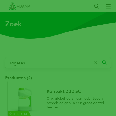
Overslaan
en
naar
Zoek
de
inhoud
gaan
Producten (2)
Kontakt 320 SC
Onkruidbeheersingsmiddel tegen
breedbladigen in een groot aantal
teelten
HERBICIDE