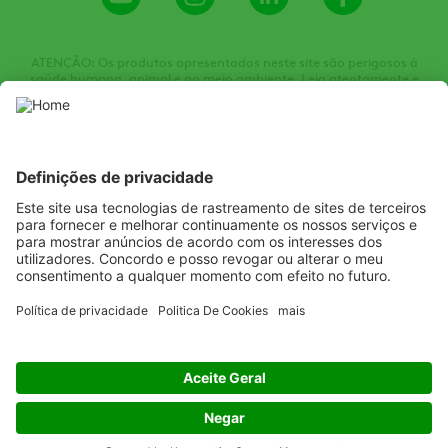
Channel
ATENÇÃO: Os produtos apresentados neste site são perigosos à
saúde humana, animal e ao meio ambiente. Leia atentamente e
siga rigorosamente as instruções contidas no rótulo, na bula e na
receita. Utilize sempre equipamentos de proteção individual.
Nunca permita a utilização dos produtos por menores de idade.
Consulte sempre um Engenheiro Agrônomo. Venda sob receituário
agronômico. Todas as imagens de embalagens e produtos são
meramente ilustrativas.
Listen
Learn
Deliver
Copyright
© ADAMA
Legal
Termos de uso
Política de privacidade
Política de cookies
Código de Conduta
Política antissuborno e anticorrupção
Políticas sobre escravidão e tráfico humano
Política de HSE
Política de Qualidade