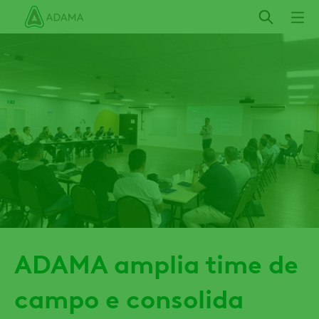
Pular
para
o
conteúdo
principal
ADAMA amplia time de
campo e consolida