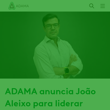
Pular
para
o
conteúdo
principal
ADAMA anuncia João
Aleixo para liderar