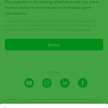
This question is for testing whether or not you are a
human visitor and to prevent automated spam
submissions.
Ao selecionar "Enviar", você concorda em receber informações sobre
produtos e serviços da ADAMA Brasil S/A. Você pode descadastrar-se a
qualquer momento. Por favor, leia nossa
Política de privacidade
.
SOCIAL
Youtube
Instagram
LinkedIn
Facebook
Channel
ATENÇÃO: Os produtos apresentados neste site são perigosos à
saúde humana, animal e ao meio ambiente. Leia atentamente e
siga rigorosamente as instruções contidas no rótulo, na bula e na