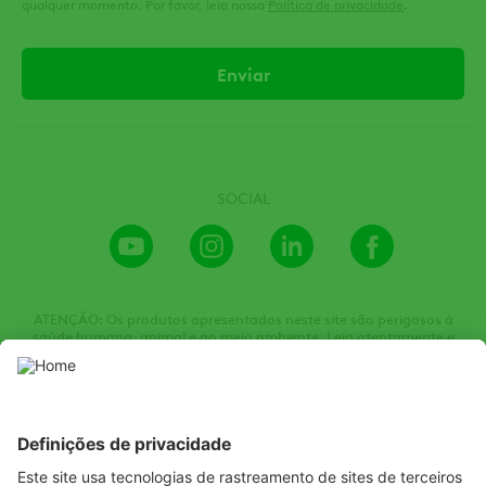
qualquer momento. Por favor, leia nossa
Política de privacidade
.
SOCIAL
Youtube
Instagram
LinkedIn
Facebook
Channel
ATENÇÃO: Os produtos apresentados neste site são perigosos à
saúde humana, animal e ao meio ambiente. Leia atentamente e
siga rigorosamente as instruções contidas no rótulo, na bula e na
receita. Utilize sempre equipamentos de proteção individual.
Nunca permita a utilização dos produtos por menores de idade.
Consulte sempre um Engenheiro Agrônomo. Venda sob receituário
agronômico. Todas as imagens de embalagens e produtos são
meramente ilustrativas.