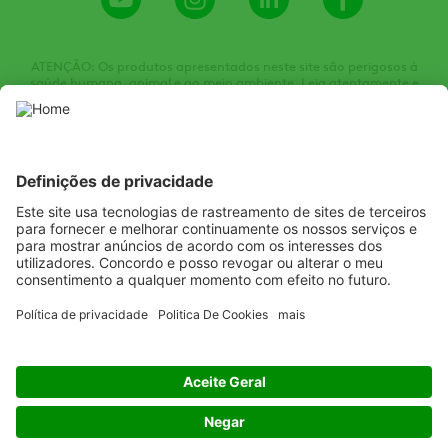
Channel
ATENÇÃO: Os produtos apresentados neste site são perigosos à
saúde humana, animal e ao meio ambiente. Leia atentamente e
siga rigorosamente as instruções contidas no rótulo, na bula e na
receita. Utilize sempre equipamentos de proteção individual.
Nunca permita a utilização dos produtos por menores de idade.
Consulte sempre um Engenheiro Agrônomo. Venda sob receituário
agronômico. Todas as imagens de embalagens e produtos são
meramente ilustrativas.
Listen
Learn
Deliver
Copyright
© ADAMA
Legal
Termos de uso
Política de privacidade
Política de cookies
Código de Conduta
Política antissuborno e anticorrupção
Políticas sobre escravidão e tráfico humano
Política de HSE
Política de Qualidade