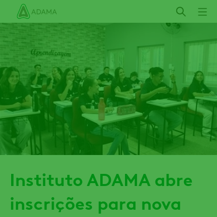
Pular
para
o
conteúdo
principal
Instituto ADAMA abre
inscrições para nova