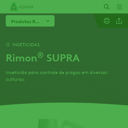
Pular
para
o
Produtos Relacionados
conteúdo
principal
Linkedi
INSETICIDAS
®
Rimon
SUPRA
Whatsa
Inseticida para controle de pragas em diversas
Facebo
culturas.