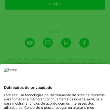
SOCIAL
Youtube
Instagram
LinkedIn
Facebook
Channel
ATENÇÃO: Os produtos apresentados neste site são perigosos à
saúde humana, animal e ao meio ambiente. Leia atentamente e
siga rigorosamente as instruções contidas no rótulo, na bula e na
receita. Utilize sempre equipamentos de proteção individual.
Nunca permita a utilização dos produtos por menores de idade.
Consulte sempre um Engenheiro Agrônomo. Venda sob receituário
agronômico. Todas as imagens de embalagens e produtos são
meramente ilustrativas.
Listen
Learn
Deliver