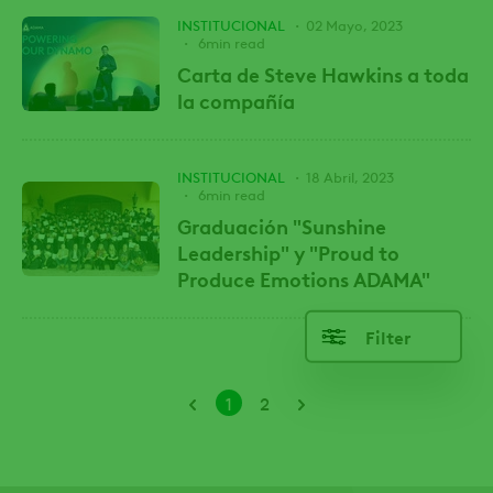
INSTITUCIONAL
02 Mayo, 2023
6min read
Carta de Steve Hawkins a toda
la compañía
INSTITUCIONAL
18 Abril, 2023
6min read
Graduación "Sunshine
Leadership" y "Proud to
Produce Emotions ADAMA"
Filter
Paginación
Página
Page
1
2
actual