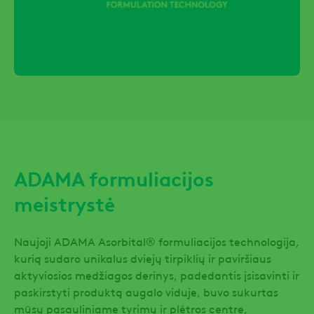
ADAMA formuliacijos
meistrystė
Naujoji ADAMA Asorbital® formuliacijos technologija,
kurią sudaro unikalus dviejų tirpiklių ir paviršiaus
aktyviosios medžiagos derinys, padedantis įsisavinti ir
paskirstyti produktą augalo viduje, buvo sukurtas
mūsų pasauliniame tyrimų ir plėtros centre,