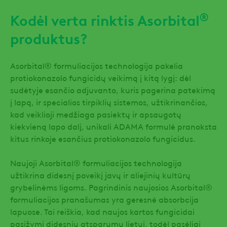
®
Kodėl verta rinktis Asorbital
produktus?
Asorbital® formuliacijos technologija pakelia
protiokonazolo fungicidų veikimą į kitą lygį: dėl
sudėtyje esančio adjuvanto, kuris pagerina patekimą
į lapą, ir specialios tirpiklių sistemos, užtikrinančios,
kad veiklioji medžiaga pasiektų ir apsaugotų
kiekvieną lapo dalį, unikali ADAMA formulė pranoksta
kitus rinkoje esančius protiokonazolo fungicidus.
Naujoji Asorbital® formuliacijos technologija
užtikrina didesnį poveikį javų ir aliejinių kultūrų
grybelinėms ligoms. Pagrindinis naujosios Asorbital®
formuliacijos pranašumas yra geresnė absorbcija
lapuose. Tai reiškia, kad naujos kartos fungicidai
pasižymi didesniu atsparumu lietui, todėl pasėliai