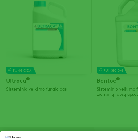
FUNGICIDAI
FUNGICIDAI
®
®
Ultraca
Bontoc
Sisteminio veikimo fungicidas
Sisteminio veikimo f
žieminių rapsų apsau