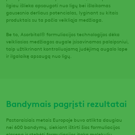
ilgiau išlieka apsaugoti nuo ligų bei išlaikomas
gausesnio derliaus potencialas, lyginant su kitais
produktais su ta pačia veikliąja medžiaga.
Be to, Asorbital® formuliacijos technologijos dėka
veikliosios medžiagos augale įsisavinamos palaipsniui,
taip užtikrinant kontroliuojamą judėjimą augalo lape
ir ilgalaikę apsaugą nuo ligų.
Bandymais pagrįsti rezultatai
Pastaraisiais metais Europoje buvo atlikta daugiau
nei 600 bandymų, siekiant ištirti šios formuliacijos
elgseną ir stebėti formuliacijos įtaką molekulių