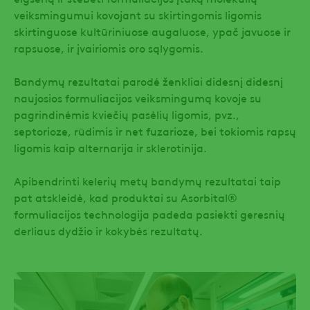
veiksmingumui kovojant su skirtingomis ligomis
skirtinguose kultūriniuose augaluose, ypač javuose ir
rapsuose, ir įvairiomis oro sąlygomis.
Bandymų rezultatai parodė ženkliai didesnį didesnį
naujosios formuliacijos veiksmingumą kovoje su
pagrindinėmis kviečių pasėlių ligomis, pvz.,
septorioze, rūdimis ir net fuzarioze, bei tokiomis rapsų
ligomis kaip alternarija ir sklerotinija.
Apibendrinti kelerių metų bandymų rezultatai taip
pat atskleidė, kad produktai su Asorbital®
formuliacijos technologija padeda pasiekti geresnių
derliaus dydžio ir kokybės rezultatų.