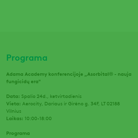
Programa
Adama Academy konferencijoje „Asorbital® - nauja
fungicidų era"
Data:
Spalio 24d., ketvirtadienis
Vieta:
Aerocity, Dariaus ir Girėno g. 34F, LT 02188
Vilnius
Laikas:
10:00-18:00
Programa