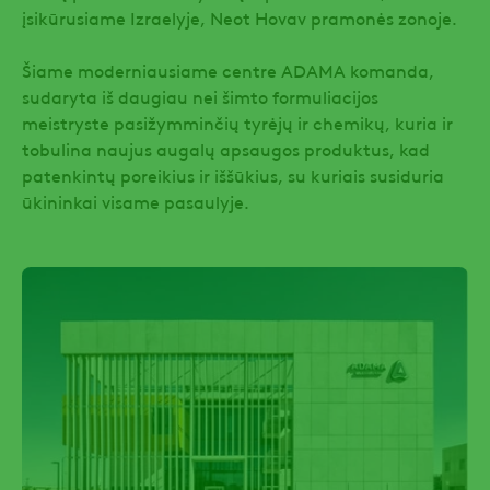
įsikūrusiame Izraelyje, Neot Hovav pramonės zonoje.
Šiame moderniausiame centre ADAMA komanda,
sudaryta iš daugiau nei šimto formuliacijos
meistryste pasižymminčių tyrėjų ir chemikų, kuria ir
tobulina naujus augalų apsaugos produktus, kad
patenkintų poreikius ir iššūkius, su kuriais susiduria
ūkininkai visame pasaulyje.