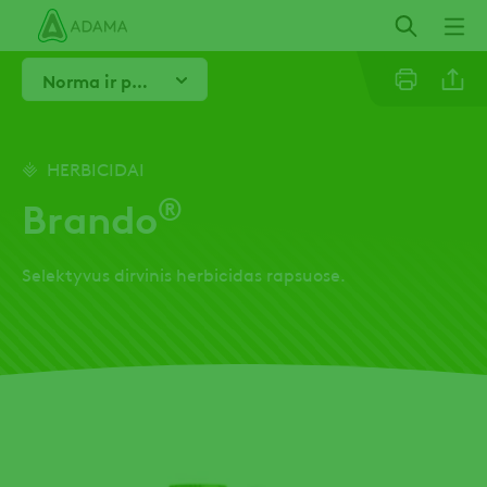
Pereiti
į
pagrindinį
Norma ir purškimo laikas
turinį
Linkedi
HERBICIDAI
®
Brando
Email
Selektyvus dirvinis herbicidas rapsuose.
Facebo