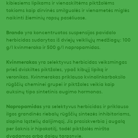
kibiesiems lipikams ir vienaskiltėms piktžolėms
tokioms kaip dirvinės smilguolės ir vienametės miglės
naikinti žieminių rapsų pasėliuose.
Brando
yra koncentruotos suspensijos pavidalo
herbicidas sudarytas iš dviejų veikliųjų medžiagų: 100
g/l kvinmerako ir 500 g/l napropamidas.
Kvinmerakas
yra selektyvus herbicidas veiksmingas
prieš dviskiltes piktžoles, ypač kibųjį lipiką ir
veronikas. Kvinmerakas priklauso kvinolinkarboksilo
rūgščių cheminei grupei ir piktžoles veikia kaip
auksinų tipo sintetinis augimo hormonas.
Napropamidas
yra selektyvus herbicidas ir priklauso
ilgos grandinės riebalų rūgščių sintezės inhibitoriams,
slopina ląstelių dalijimąsį. Jis prasiskverbia į augalą
per šaknis ir hipokotilį, todėl piktžolės miršta
dygdamos arba daigų tarpsnyje.