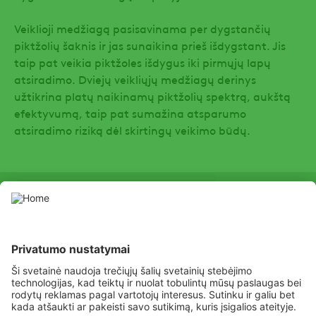
Veiklioji medžiagą pasisavinama per dygstančių
piktžolių šaknis ir jas sunaikina prieš išdygstant. Jis
taip pat veikia piktžoles išdygus iki pirmųjų lapų
atsiradimo. Dviejų veikliųjų medžiagų derinys
užtikrina platų naikinamų piktžolių spektrą, aukštą
efektyvumą, taip pat sumažina atsparumo
atsiradimo riziką dėl skirtingų veikimo būdų.
SOCIAL
Youtube
Facebook
Channel
Augalų apsaugos produktus naudokite atsargiai. Prieš naudojimą
visada perskaitykite etiketę ir informaciją apie produktą, ypatingai