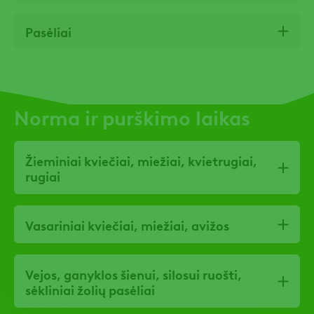
Pasėliai
Norma ir purškimo laikas
Žieminiai kviečiai, miežiai, kvietrugiai,
rugiai
Vasariniai kviečiai, miežiai, avižos
Vejos, ganyklos šienui, silosui ruošti,
sėkliniai žolių pasėliai