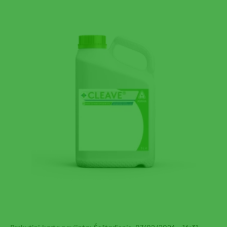
Paskutinį kartą naujinta: Šeštadienis, 07/02/2026 - 16:31