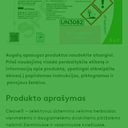
Augalų apsaugos produktus naudokite atsargiai.
Prieš naudojimą visada perskaitykite etiketę ir
informaciją apie produktą, ypatingai atkreipkite
dėmesį į papildomas instrukcijas, piktogramas ir
pavojaus ženklus.
Produkto aprašymas
Cleave® – selektyvus sisteminio veikimo herbicidas
vienmetėms ir daugiametėms dviskiltėms piktžolėms
naikinti žieminiuose ir vasariniuose kviečiuose,