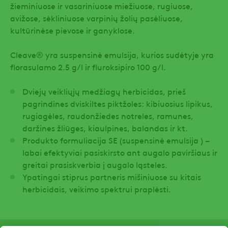
žieminiuose ir vasariniuose miežiuose, rugiuose,
avižose, sėkliniuose varpinių žolių pasėliuose,
kultūrinėse pievose ir ganyklose.
Cleave® yra suspensinė emulsija, kurios sudėtyje yra
florasulamo 2.5 g/l ir fluroksipiro 100 g/l.
Dviejų veikliųjų medžiagų herbicidas, prieš
pagrindines dviskiltes piktžoles: kibiuosius lipikus,
rugiagėles, raudonžiedes notreles, ramunes,
daržines žliūges, kiaulpines, balandas ir kt.
Produkto formuliacija SE (suspensinė emulsija ) –
labai efektyviai pasiskirsto ant augalo paviršiaus ir
greitai prasiskverbia į augalo ląsteles.
Ypatingai stiprus partneris mišiniuose su kitais
herbicidais, veikimo spektrui praplėsti.