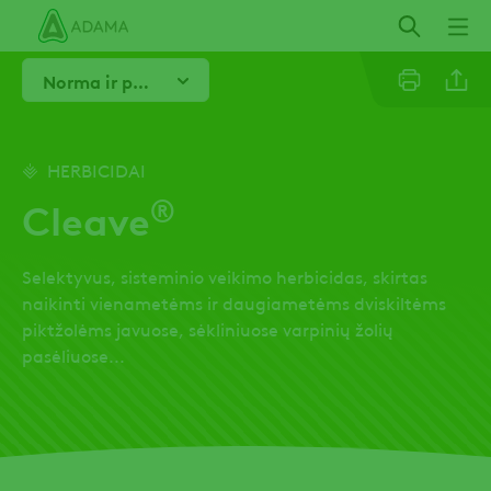
Pereiti
į
pagrindinį
Norma ir purškimo laikas
turinį
Linkedi
HERBICIDAI
®
Cleave
Email
Selektyvus, sisteminio veikimo herbicidas, skirtas
Facebo
naikinti vienametėms ir daugiametėms dviskiltėms
piktžolėms javuose, sėkliniuose varpinių žolių
pasėliuose...