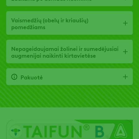
Vaismedžių (obelų ir kriaušių)
pomedžiams
Nepageidaujamai žolinei ir sumedėjusiai
augmenijai naikinti kirtavietėse
Pakuotė