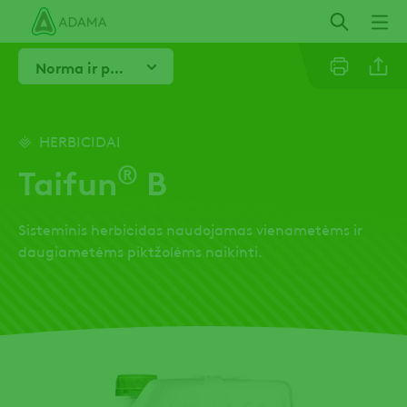
Pereiti
į
pagrindinį
Norma ir purškimo laikas
turinį
Linkedi
HERBICIDAI
®
Taifun
B
Email
Sisteminis herbicidas naudojamas vienametėms ir
Facebo
daugiametėms piktžolėms naikinti.