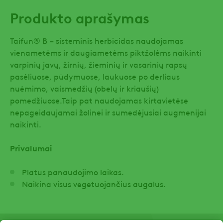
Produkto aprašymas
Taifun® B – sisteminis herbicidas naudojamas
vienametėms ir daugiametėms piktžolėms naikinti
varpinių javų, žirnių, žieminių ir vasarinių rapsų
pasėliuose, pūdymuose, laukuose po derliaus
nuėmimo, vaismedžių (obelų ir kriaušių)
pomedžiuose.Taip pat naudojamas kirtavietėse
nepageidaujamai žolinei ir sumedėjusiai augmenijai
naikinti.
Privalumai
Platus panaudojimo laikas.
Naikina visus vegetuojančius augalus.