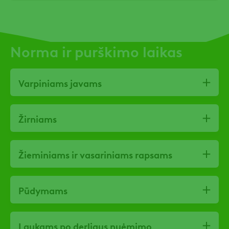
Norma ir purškimo laikas
Varpiniams javams
Žirniams
Žieminiams ir vasariniams rapsams
Pūdymams
Laukams po derliaus nuėmimo