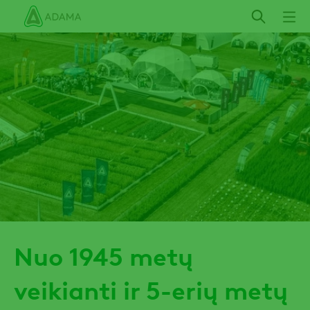
Pereiti
į
pagrindinį
turinį
Nuo 1945 metų
veikianti ir 5-erių metų