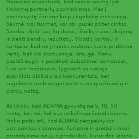
Norėčiau akcentuoti, kad verslo sėkmę lydi
tinkamų partnerių pasirinkimas. Mes į
partnerystę žiūrime kaip į ilgalaikę investiciją.
Sėkmė lydi tuomet, kai abi pusės patenkintos.
Svarbu tikėti tuo, ką darai, išlaikyti pasitikėjimą
ir siekti bendrų rezultatų. Visada kartoju ir
kartosiu, kad ne įmonės vadovas kuria pridėtinę
vertę, bet visi darbuotojai drauge. Noriu
pasidžiaugti ir padėkoti dabartinei komandai,
kuri yra mažiausia, lyginant su rinkoje
esančiais didžiaisiais konkurentais, bet
sugebanti ambicingai nešti sunkią užduočių ir
darbų naštą.
Aš linkiu, kad ADAMA gyvuotų ne 5, 10, 50
metų, bet tol, kol bus reikalinga žemdirbiams.
Galiu patikinti, kad ADAMA perspektyvos
patrauklios ir įdomios. Kuriame ir greitai rinkai
pristatysime naujus produktus, kurie dar labiau