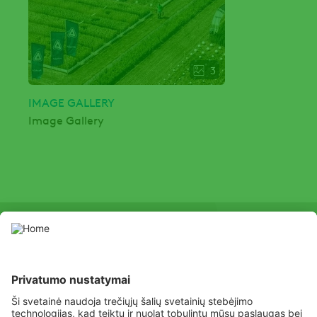
3
IMAGE GALLERY
Image Gallery
SOCIAL
Youtube
Facebook
Channel