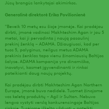
Jūsų brangūs lankytojai akimirkos.
Generalinė direktorė Erika Povilionienė
"Beveik 10 metų esu šioje įmonėje. Kai pradėjau
dirbti, įmonė vadinosi Makhteshim Agan ir jau 5
metai, kai ji pervadinta į naują pasaulinį
prekinį ženklą – ADAMA. Džiaugiuosi, kad per
tuos 5, palyginus, neilgus metus ADAMA
prekinis ženklas tapo vienu žinomiausių Baltijos
šalyse. ADAMA kompanija yra dinamiška,
inovatyvi, kasmet įgyvendinanti ir rinkai
pateikianti daug naujų projektų.
Kai pradėjau dirbti Makhteshim Agan Northern
Europe, įmonė buvo nedidelė. Tuomet žinojome
vos keletą produktų – Agil ir Sultan. Nebuvo
lengva vystyti verslą konkurencingoje Baltijos
rinkoje. Turėjome iškeltą užduotį – pateikti