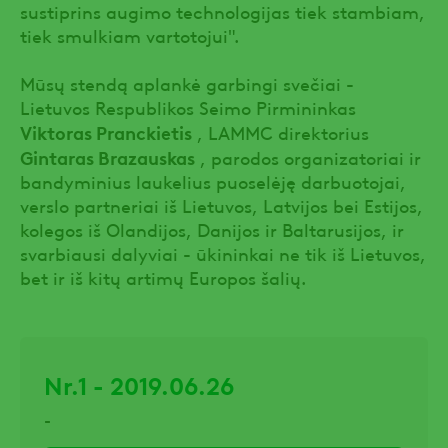
sustiprins augimo technologijas tiek stambiam,
tiek smulkiam vartotojui".
Mūsų stendą aplankė garbingi svečiai -
Lietuvos Respublikos Seimo Pirmininkas
Viktoras Pranckietis
, LAMMC direktorius
Gintaras Brazauskas
, parodos organizatoriai ir
bandyminius laukelius puoselėję darbuotojai,
verslo partneriai iš Lietuvos, Latvijos bei Estijos,
kolegos iš Olandijos, Danijos ir Baltarusijos, ir
svarbiausi dalyviai - ūkininkai ne tik iš Lietuvos,
bet ir iš kitų artimų Europos šalių.
Nr.1 - 2019.06.26
-