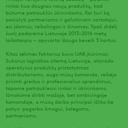
rinkai kuo daugiau naujų produktų, kad
būtume patrauklūs ūkininkams. Kai turi ką
pasiūlyti partneriams ir galutiniam vartotojui,
esi įdomus, reikalingas ir žinomas. Ypač didelį
šuolį padarėme Lietuvoje 2013-2016 metų
laikotarpiu – apyvarta išaugo beveik 3 kartus.
Kitas sėkmės faktorius buvo UAB įkūrimas.
Sukūrus logistikos sitemą Lietuvoje, atsirado
operatyvus produktų pristatytmas
distributoriams, augo mūsų komanda, reikėjo
priimti greitus ir profesionalius sprendimus,
tapome patrauklesni rinkai ir ūkininkams.
Išmokome dirbti mažoje, bet ambicingoje
komandoje, o mūsų darbo principai išliko tie
patys: pagarba žmogui, kolegoms,
partneriams.