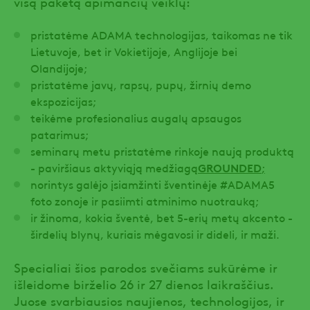
visą paketą apimančių veiklų:
pristatėme ADAMA technologijas, taikomas ne tik
Lietuvoje, bet ir Vokietijoje, Anglijoje bei
Olandijoje;
pristatėme javų, rapsų, pupų, žirnių demo
ekspozicijas;
teikėme profesionalius augalų apsaugos
patarimus;
seminarų metu pristatėme rinkoje naują produktą
- paviršiaus aktyviąją medžiagą
GROUNDED
;
norintys galėjo įsiamžinti šventinėje #ADAMA5
foto zonoje ir pasiimti atminimo nuotrauką;
ir žinoma, kokia šventė, bet 5-erių metų akcento -
širdelių blynų, kuriais mėgavosi ir dideli, ir maži.
Specialiai šios parodos svečiams sukūrėme ir
išleidome birželio 26 ir 27 dienos laikraščius.
Juose svarbiausios naujienos, technologijos, ir