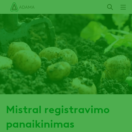
Pereiti
į
pagrindinį
turinį
Mistral registravimo
panaikinimas