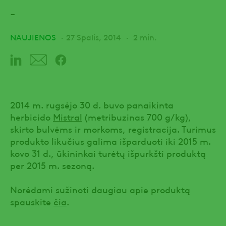
-
NAUJIENOS
27 Spalis, 2014
2 min.
2014 m. rugsėjo 30 d. buvo panaikinta
herbicido
Mistral
(metribuzinas 700 g/kg),
skirto bulvėms ir morkoms, registracija. Turimus
produkto likučius galima išparduoti iki 2015 m.
kovo 31 d., ūkininkai turėtų išpurkšti produktą
per 2015 m. sezoną.
Norėdami sužinoti daugiau apie produktą
spauskite
čia
.