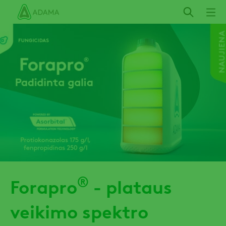
Pereiti
į
pagrindinį
turinį
®
Forapro
- plataus
veikimo spektro