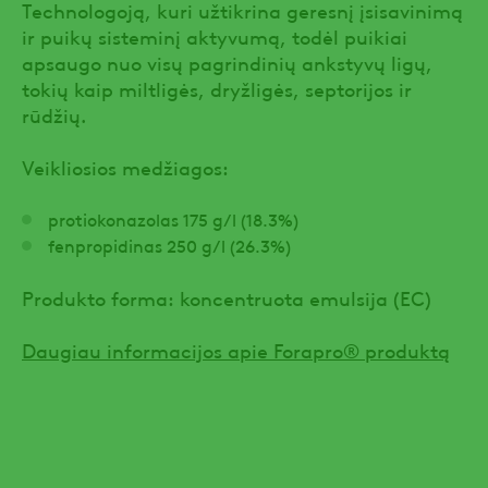
Technologoją, kuri užtikrina geresnį įsisavinimą
ir puikų sisteminį aktyvumą, todėl puikiai
apsaugo nuo visų pagrindinių ankstyvų ligų,
tokių kaip miltligės, dryžligės, septorijos ir
rūdžių.
Veikliosios medžiagos:
protiokonazolas 175 g/l (18.3%)
fenpropidinas 250 g/l (26.3%)
Produkto forma: koncentruota emulsija (EC)
Daugiau informacijos apie Forapro® produktą